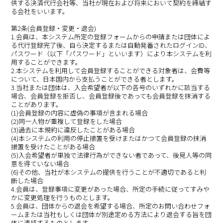
供する決済代行会社等、当社が現在および将来において契約を締結す
る会社をいいます。
第2条(会員登録・変更・退会)
1.会員は、本システム所定の登録フォームからの申請または団体によ
る代行登録完了後、自ら決定するまたは自動発番されたログインID、
パスワード（以下「パスワード」といいます）により本システムを利
用することができます。
2.本システムを利用して会員登録することができる対象者は、会費等
について、日本国内から支払うことができる者とします。
3.当社または団体は、入会希望者が以下の各号のいずれかに該当する
場合、会員登録を拒否し、会員登録後であっても会員登録を抹消する
ことがあります。
(1)会員登録の内容に虚偽の事項が含まれる場合
(2)同一人物が重複して登録をした場合
(3)過去に本規約に違反したことがある場合
(4)本システムの利用の停止措置を受けまたはかつて会員登録の抹消
措置を受けたことがある場合
(5)入会希望者が単独で法律行為ができない者であって、後見人等の同
意を得ていない場合
(6)その他、当社が本システムの提供を行うことが不適切であると判
断した場合
4.会員は、登録事項に変更があった場合、所定の手続に従ってすみや
かに変更処理を行うものとします。
5.会員は、団体からの退会を希望する場合、所定のお問い合わせフォ
ームまたは当社もしくは団体が別途定める方法により退会する旨を団
体に連絡するものとします。