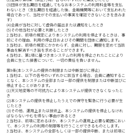
(3)団体が支払期日を経過してもなお本システムの利用料金等を支払
わないとき（支払期日を経過した後、金融機関等において支払われた
場合であって、当社がその支払いの事実を確認できないときを含みま
す）
(4)会員が当社に対して虚偽の届出または通知をしたとき
(5)その他当社が必要と判断したとき
2.当社は、前項の規定により本システムの利用を停止するときは、事
前にその理由、利用の停止日およびその期間を団体に通知します。
3.当社は、前項の規定にかかわらず、会員に対し、期限を定めて当該
事由を解消すべき旨を求めることができます。
4.当社は、第1項に基づき本システムの利用を停止されたことにより
会員に生じた損害について、一切の責任を負いません。
第9条(本システムの提供の制限または中断並びに停止)
1.当社は、以下の各号のいずれかに該当する場合、会員に通知するこ
となく、本システムの全部または一部の提供を制限または中断並びに
停止することがあります。
(1)天災地変等の不可抗力により本システムが提供できなくなったと
き
(2)本システムの提供を停止したうえでの保守を緊急に行う必要が生
じたとき
(3)その他、運用上または技術上、本システムの提供を停止しなけれ
ばならないやむを得ない事由があるとき
2.当社は、前項に定めるほか、本システムの運用上必要な範囲におい
て、本システムの利用の制限等を行うことができるものとします。
3.当社は、本システムの全部もしくは一部の提供中断、または前項に