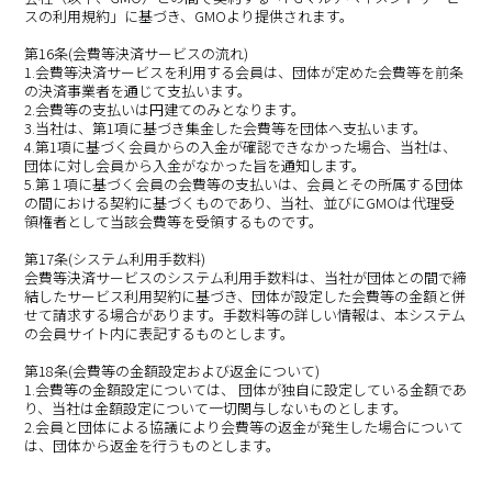
スの利用規約」に基づき、GMOより提供されます。
第16条(会費等決済サービスの流れ)
1.会費等決済サービスを利用する会員は、団体が定めた会費等を前条
の決済事業者を通じて支払います。
2.会費等の支払いは円建てのみとなります。
3.当社は、第1項に基づき集金した会費等を団体へ支払います。
4.第1項に基づく会員からの入金が確認できなかった場合、当社は、
団体に対し会員から入金がなかった旨を通知します。
5.第１項に基づく会員の会費等の支払いは、会員とその所属する団体
の間における契約に基づくものであり、当社、並びにGMOは代理受
領権者として当該会費等を受領するものです。
第17条(システム利用手数料)
会費等決済サービスのシステム利用手数料は、当社が団体との間で締
結したサービス利用契約に基づき、団体が設定した会費等の金額と併
せて請求する場合があります。手数料等の詳しい情報は、本システム
の会員サイト内に表記するものとします。
第18条(会費等の金額設定および返金について)
1.会費等の金額設定については、 団体が独自に設定している金額であ
り、当社は金額設定について一切関与しないものとします。
2.会員と団体による協議により会費等の返金が発生した場合について
は、団体から返金を行うものとします。