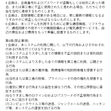
4.会員は、会員番号およびパスワードが盗難もしくは紛失にあった場
合、または第三者に不正に使用されたと思われる場合、ただちにその
旨を当社に連絡するものとします。
5.会員は、登録情報に変更がある場合には、常に最新の情報となるよ
うすみやかに修正しなければならないものとします。
6.会員は、本システムを利用するために必要な通信機器、ソフトウェ
ア、通信回線その他すべての機器設備および電気通信サービスを、自
己の責任および費用をもって準備し設置するものとします。
第6条(禁止事項)
1.会員は、本システムの利用に関して、以下の行為およびそのおそれ
のある行為を行ってはなりません。
(1)本システムより入手した全ての情報を不正の目的または営利目的
で利用する行為
(2)本システムにより入手した全ての情報を第三者に利用、公開させ
る行為
(3)当社または第三者の著作権、商標権等の知的財産権を侵害する行
為
(4)当社または第三者の財産、プライバシーその他の権利を侵害する
行為
(5)差別に関する行為または品性を損なう行為、その他公序良俗に違
反する行為
(6)なりすまし等のログインIDおよびパスワードの不正使用行為また
はこれに協力する行為
(7)コンピュータウイルス等の送信、ジャンクメールの送信、ハッキン
グ等、本システムの運営を妨げる行為