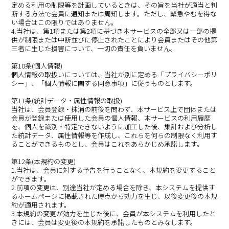
定める利用の制限等を計画しているときは、その旨を当社が適当と判
断する方法で会員に通知または周知します。ただし、緊急やむを得な
い場合はこの限りではありません。
4.当社は、第1項または第2項に基づき本サービスの全部又は一部の提
供が制限または中断並びに停止されたことにより会員またはその他第
三者に生じた損害について、一切の責任を負いません。
第10条(個人情報)
個人情報の取扱いについては、当社が別に定める「プライバシーポリ
シー」、「個人情報に関する同意事項」に従うものとします。
第11条(統計データ・属性情報の取扱)
当社は、会員登録・抹消の前後を問わず、本サービス上で団体または
会員が登録または使用した会員の個人情報、本サービスの利用履歴
を、個人を識別・特定できないように加工した後、集計および分析し
た統計データ、属性情報等を作成し、これらを何らの制限なく利用す
ることができるものとし、会員はこれをあらかじめ承諾します。
第12条(本規約の変更)
1.当社は、会員に対する予告を行うことなく、本規約を変更すること
ができます。
2.前項の変更は、別途当社が定める場合を除き、本システムを提供す
るホームページに掲載された時点から効力を生じ、以後変更後の本規
約が適用されます。
3.本規約の変更が効力を生じた後に、会員が本システムを利用したと
きには、会員は変更後の本規約を承諾したものとみなします。