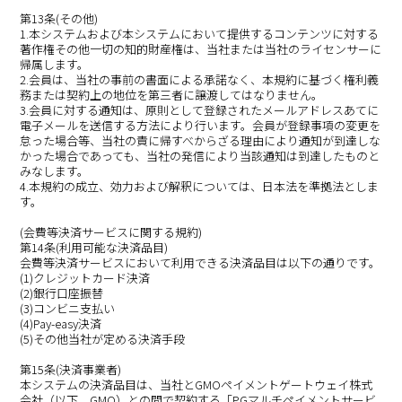
第13条(その他)
1.本システムおよび本システムにおいて提供するコンテンツに対する
著作権その他一切の知的財産権は、当社または当社のライセンサーに
帰属します。
2.会員は、当社の事前の書面による承諾なく、本規約に基づく権利義
務または契約上の地位を第三者に譲渡してはなりません。
3.会員に対する通知は、原則として登録されたメールアドレスあてに
電子メールを送信する方法により行います。会員が登録事項の変更を
怠った場合等、当社の責に帰すべからざる理由により通知が到達しな
かった場合であっても、当社の発信により当該通知は到達したものと
みなします。
4.本規約の成立、効力および解釈については、日本法を準拠法としま
す。
(会費等決済サービスに関する規約)
第14条(利用可能な決済品目)
会費等決済サービスにおいて利用できる決済品目は以下の通りです。
(1)クレジットカード決済
(2)銀行口座振替
(3)コンビニ支払い
(4)Pay-easy決済
(5)その他当社が定める決済手段
第15条(決済事業者)
本システムの決済品目は、当社とGMOペイメントゲートウェイ株式
会社（以下、GMO）との間で契約する「PGマルチペイメントサービ