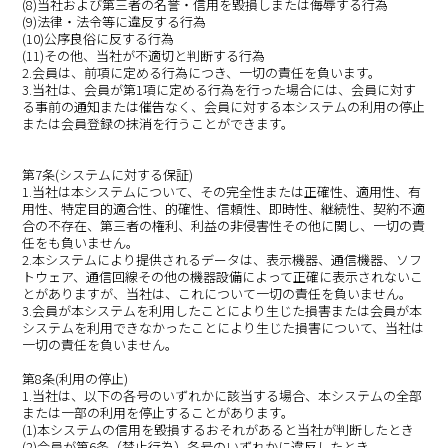
(8)当社および第三者の名誉・信用を毀損しまたは侮辱する行為
(9)法律・法令等に違反する行為
(10)公序良俗に反する行為
(11)その他、当社が不適切と判断する行為
2.会員は、前項に定める行為につき、一切の責任を負います。
3.当社は、会員が第1項に定める行為を行った場合には、会員に対す
る事前の通知または催告なく、会員に対する本システムの利用の停止
または会員登録の抹消を行うことができます。
第7条(システムに対する保証)
1.当社は本システムについて、その完全性または正確性、適用性、有
用性、特定目的適合性、的確性、信頼性、即時性、継続性、契約不適
合の不存在、第三者の権利、利益の非侵害性その他に関し、一切の責
任をも負いません。
2.本システムにより提供されるデータは、表示機器、通信機器、ソフ
トウェア、通信回線その他の機器設備によって正確に表示されないこ
とがありますが、当社は、これについて一切の責任を負いません。
3.会員が本システムを利用したことにより生じた損害または会員が本
システムを利用できなかったことにより生じた損害について、当社は
一切の責任を負いません。
第8条(利用の停止)
1.当社は、以下の各号のいずれかに該当する場合、本システムの全部
または一部の利用を停止することがあります。
(1)本システムの信用を毀損するおそれがあると当社が判断したとき
(2)会員が第6条（禁止行為）各号のいずれかに違反したとき