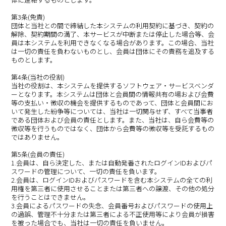
第3条(免責)
団体と当社との間で締結した本システムの利用契約に基づき、契約の
解除、契約期間の満了、本サービスが中断または停止した場合等、会
員は本システムを利用できなくなる場合があります。この場合、当社
は一切の責任を負わないものとし、会員は団体にその責務を追及する
ものとします。
第4条(当社の役割)
当社の役割は、本システムを提供するソフトウェア・サービスベンダ
ーとなります。本システムは団体と会員間の情報共有の場および会費
等の支払い・徴収の機会を提供するものであって、団体と会員間にお
いて発生した紛争等については、当社は一切関与せず、すべて当事者
である団体および会員の責任とします。また、当社は、自ら会費等の
徴収等を行うものではなく、団体から会費等の徴収等を受託するもの
ではありません。
第5条(会員の責任)
1.会員は、自ら決定した、または自動発番されたログインIDおよびパ
スワードの管理について、一切の責任を負います。
2.会員は、ログインIDおよびパスワードを含む本システムの全ての利
用権を第三者に使用させることまたは第三者への譲渡、その他の処分
を行うことはできません。
3.会員によるパスワードの失念、会員番号およびパスワードの使用上
の過誤、管理不十分または第三者による不正使用等により会員が損害
を被った場合でも、当社は一切の責任を負いません。